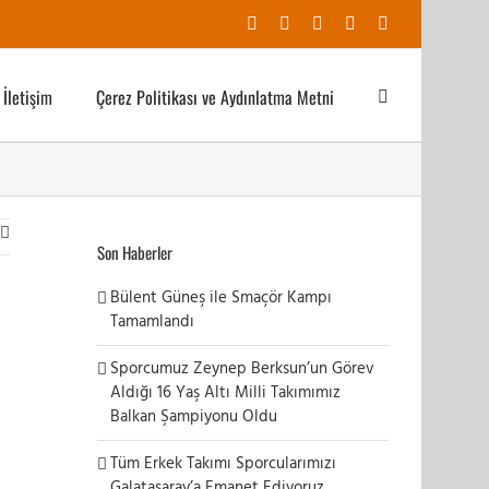
Facebook
X
YouTube
Instagram
E-
posta
İletişim
Çerez Politikası ve Aydınlatma Metni
Son Haberler
Bülent Güneş ile Smaçör Kampı
Tamamlandı
Sporcumuz Zeynep Berksun’un Görev
Aldığı 16 Yaş Altı Milli Takımımız
Balkan Şampiyonu Oldu
Tüm Erkek Takımı Sporcularımızı
Galatasaray’a Emanet Ediyoruz