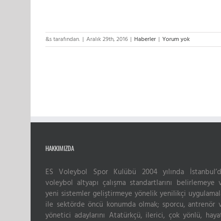
&s tarafından.
|
Aralık 29th, 2016
|
Haberler
|
Yorum yok
HAKKIMIZDA
ES Voleybol Spor Kulübü 2004 yılında İstanbul’d
voleybol altyapı çalışma standartlarını belirlemeye 
yeni sistemler geliştirmeye yönelik yenilikçi uygulamal
ile sektörde öncü konumda olmak; sporcu, antrenör 
yönetici adaylarını Atatürkçü, ilerici, çok yönlü, haya