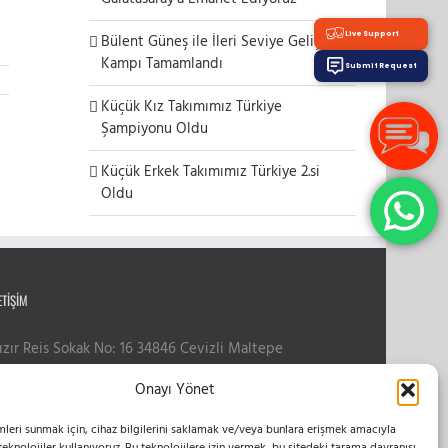
Live Support
Bülent Güneş ile İleri Seviye Gelişim
Kampı Tamamlandı
Submit Request
Küçük Kız Takımımız Türkiye
Şampiyonu Oldu
Küçük Erkek Takımımız Türkiye 2.si
Oldu
ETIŞIM
ızır Reis Sokak No: 16 34846 Cevizli Maltepe
hone:
0216 399 10 50
Onayı Yönet
obile:
0555 654 61 83
mail:
bilgi@esvoleybol.com
mleri sunmak için, cihaz bilgilerini saklamak ve/veya bunlara erişmek amacıyla
eb:
esvoleybol.com