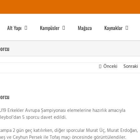
Alt Yapı
Kampüsler
Mağaza
Kaynaklar
porcu
Önceki
Sonraki
porcu
 U19 Erkekler Avrupa Şampiyonası elemelerine hazırlık amacıyla
leybol’dan 5 sporcu davet edildi.
kampa 2 gün geç katılırken, diğer sporcular Murat Üç, Murat Erdoğan,
neş ve Ceyhun Persek ile Tofaş maçı öncesinde görüntülendiler.