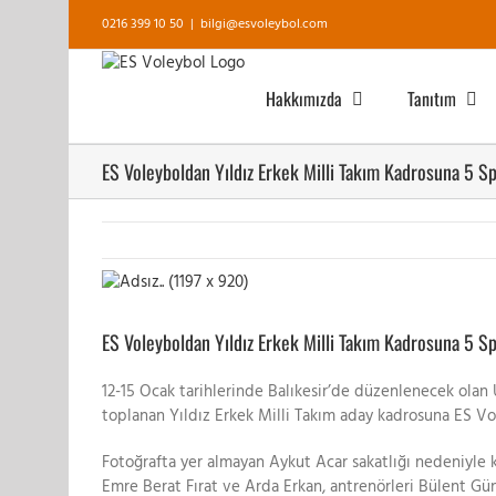
Skip
0216 399 10 50
|
bilgi@esvoleybol.com
to
content
Hakkımızda
Tanıtım
ES Voleyboldan Yıldız Erkek Milli Takım Kadrosuna 5 S
View
Larger
Image
ES Voleyboldan Yıldız Erkek Milli Takım Kadrosuna 5 S
12-15 Ocak tarihlerinde Balıkesir’de düzenlenecek olan
toplanan Yıldız Erkek Milli Takım aday kadrosuna ES Vo
Fotoğrafta yer almayan Aykut Acar sakatlığı nedeniyle 
Emre Berat Fırat ve Arda Erkan, antrenörleri Bülent Gü