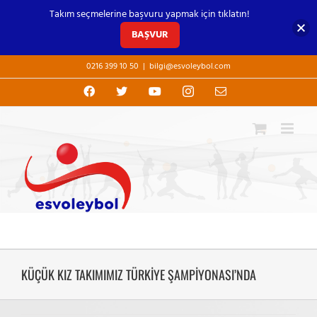
Takım seçmelerine başvuru yapmak için tıklatın!
BAŞVUR
Skip
0216 399 10 50
|
bilgi@esvoleybol.com
to
content
Facebook
X
YouTube
Instagram
E-
posta
KÜÇÜK KIZ TAKIMIMIZ TÜRKİYE ŞAMPİYONASI’NDA