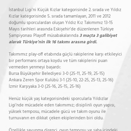
İstanbul Ligi’ni Küçük Kızlar kategorisinde 2. sırada ve Yıldız
Kızlar kategorisinde 5. sırada tamamlayan, 2011 ve 2012
doğumlu sporculardan oluşan Yıldız Kız Takımımız 13-15
Mayıs tarihleri arasında Eskişehir’de düzenlenen Türkiye
Şampiyonası Playoff müsabakalarında
3 maçta 3 galibiyet
alarak Türkiye’nin ilk 16 takımı arasına girdi.
Takımımız play-off etabında güçlü rakiplerine karşı etkileyici
bir performans ortaya koydu ve tüm rakiplerini puan
vermeden yenmeyi başardı:
Bursa Büyükşehir Belediyesi 3-0 (25-11, 25-19, 25-15)
Ankara Zeren Spor Kulübü 3-1 (25-10, 22-25, 25-13, 25-16)
İzmir Karşıyaka 3-0 (25-16, 25-15, 25-16)
Henüz küçük yaş kategorisindeki sporcularla Yıldızlar
Ligi’nde mücadele eden takımımız; disiplinli oyun yapısı,
yüksek temposu, mücadele gücü ve takım oyunu ile
turnuvanın en dikkat çeken ekiplerinden biri oldu.
Özellikle savunma direnci, oyun temposu ve saha içindeki