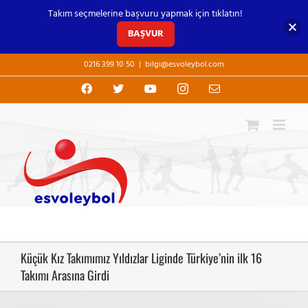
Takım seçmelerine başvuru yapmak için tıklatın!
BAŞVUR
Skip
0216 399 10 50
|
bilgi@esvoleybol.com
to
content
Facebook
X
YouTube
Instagram
E-
posta
Küçük Kız Takımımız Yıldızlar Liginde Türkiye’nin ilk 16
Takımı Arasına Girdi