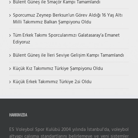
Bülent Güneş ile Smaçör Kampı Tamamlandı
Sporcumuz Zeynep Berksun’un Görev Aldığı 16 Yaş Altı
Milli Takımımız Balkan Şampiyonu Oldu
Tüm Erkek Takımı Sporcularımızı Galatasaray’a Emanet
Ediyoruz
Bülent Güneş ile İleri Seviye Gelişim Kampı Tamamlandı
Küçük Kız Takımımız Türkiye Şampiyonu Oldu
Küçük Erkek Takımımız Türkiye 2.si Oldu
HAKKIMIZDA
ES Voleybol Spor Kulübü 2004 yılında İstanbul’da, voleybol
altyapı çalışma standartlarını belirlemeye ve yeni sistemler
Live Support