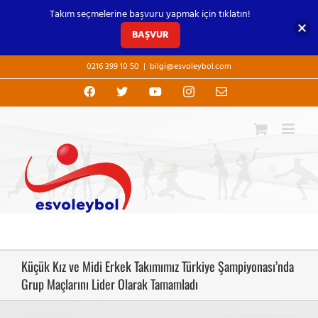
Takım seçmelerine başvuru yapmak için tıklatın!
BAŞVUR
Skip
0216 399 10 50
|
bilgi@esvoleybol.com
to
content
Facebook
X
YouTube
Instagram
E-
posta
Küçük Kız ve Midi Erkek Takımımız Türkiye Şampiyonası’nda
Grup Maçlarını Lider Olarak Tamamladı