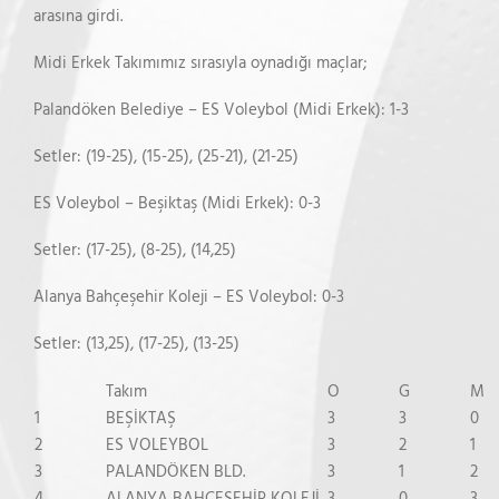
arasına girdi.
Midi Erkek Takımımız sırasıyla oynadığı maçlar;
Palandöken Belediye – ES Voleybol (Midi Erkek): 1-3
Setler: (19-25), (15-25), (25-21), (21-25)
ES Voleybol – Beşiktaş (Midi Erkek): 0-3
Setler: (17-25), (8-25), (14,25)
Alanya Bahçeşehir Koleji – ES Voleybol: 0-3
Setler: (13,25), (17-25), (13-25)
Takım
O
G
M
1
BEŞİKTAŞ
3
3
0
2
ES VOLEYBOL
3
2
1
3
PALANDÖKEN BLD.
3
1
2