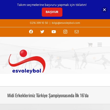
Takım seçmelerine başvuru yapmak için tıklatın!
BAŞVUR
Skip
0216 399 10 50
|
bilgi@esvoleybol.com
to
content
Facebook
X
YouTube
Instagram
E-
posta
Midi Erkeklerimiz Türkiye Şampiyonasında İlk 16’da