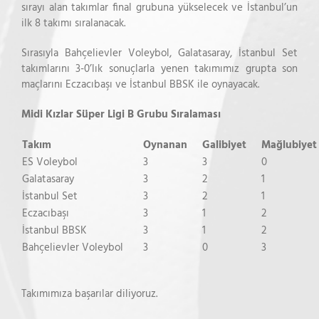
sırayı alan takımlar final grubuna yükselecek ve İstanbul’un
ilk 8 takımı sıralanacak.
Sırasıyla Bahçelievler Voleybol, Galatasaray, İstanbul Set
takımlarını 3-0’lık sonuçlarla yenen takımımız grupta son
maçlarını Eczacıbaşı ve İstanbul BBSK ile oynayacak.
Midi Kızlar Süper Ligi B Grubu Sıralaması
Takım
Oynanan
Galibiyet
Mağlubiyet
ES Voleybol
3
3
0
Galatasaray
3
2
1
İstanbul Set
3
2
1
Eczacıbaşı
3
1
2
İstanbul BBSK
3
1
2
Bahçelievler Voleybol
3
0
3
Takımımıza başarılar diliyoruz.