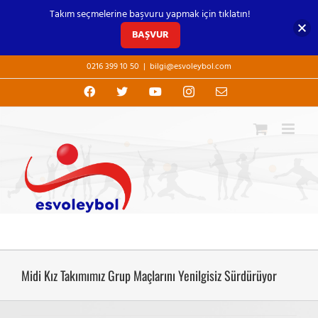
Takım seçmelerine başvuru yapmak için tıklatın!
BAŞVUR
Skip
0216 399 10 50
|
bilgi@esvoleybol.com
to
content
Facebook
X
YouTube
Instagram
E-
posta
Midi Kız Takımımız Grup Maçlarını Yenilgisiz Sürdürüyor