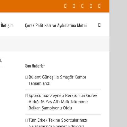
Facebook
X
YouTube
Instagram
E-
posta
İletişim
Çerez Politikası ve Aydınlatma Metni
Son Haberler
Bülent Güneş ile Smaçör Kampı
Tamamlandı
Sporcumuz Zeynep Berksun’un Görev
Aldığı 16 Yaş Altı Milli Takımımız
Balkan Şampiyonu Oldu
Tüm Erkek Takımı Sporcularımızı
Galatasaray’a Emanet Ediyoruz