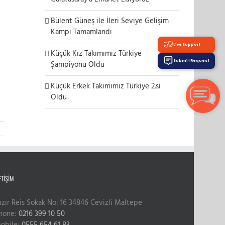
Bülent Güneş ile İleri Seviye Gelişim
Kampı Tamamlandı
Live Support
Küçük Kız Takımımız Türkiye
Submit Request
Şampiyonu Oldu
Küçük Erkek Takımımız Türkiye 2.si
Oldu
ETIŞIM
ızır Reis Sokak No: 16 34846 Cevizli Maltepe
hone:
0216 399 10 50
obile:
0555 654 61 83