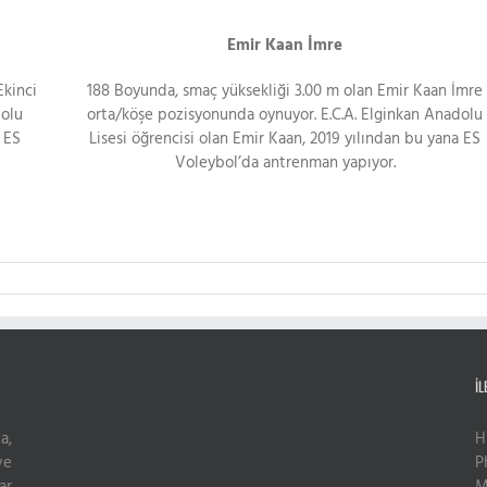
Emir Kaan İmre
Ekinci
188 Boyunda, smaç yüksekliği 3.00 m olan Emir Kaan İmre
dolu
orta/köşe pozisyonunda oynuyor. E.C.A. Elginkan Anadolu
a ES
Lisesi öğrencisi olan Emir Kaan, 2019 yılından bu yana ES
Voleybol’da antrenman yapıyor.
İL
a,
H
ve
P
ar
M