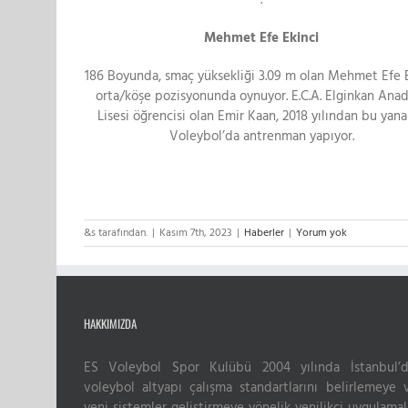
Mehmet Efe Ekinci
186 Boyunda, smaç yüksekliği 3.09 m olan Mehmet Efe 
orta/köşe pozisyonunda oynuyor. E.C.A. Elginkan Ana
Lisesi öğrencisi olan Emir Kaan, 2018 yılından bu yan
Voleybol’da antrenman yapıyor.
&s tarafından.
|
Kasım 7th, 2023
|
Haberler
|
Yorum yok
HAKKIMIZDA
ES Voleybol Spor Kulübü 2004 yılında İstanbul’d
voleybol altyapı çalışma standartlarını belirlemeye 
yeni sistemler geliştirmeye yönelik yenilikçi uygulamal