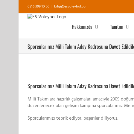
Skip
0216 399 10 50
|
bilgi@esvoleybol.com
to
content
Hakkımızda
Tanıtım
Sporcularımız Milli Takım Aday Kadrosuna Davet Edildil
View
Larger
Sporcularımız Milli Takım Aday Kadrosuna Davet Edildil
Image
Milli Takımlara hazırlık çalışmaları amacıyla 2009 doğuml
düzenlenecek olan gelişim kampına sporcularımız Mehme
Sporcularımızı tebrik ediyor, başarılar diliyoruz.
.