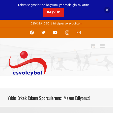
Takım seçmelerine başvuru yapmak için tıklatın!
BAŞVUR
Skip
0216 399 10 50
|
bilgi@esvoleybol.com
to
content
Facebook
X
YouTube
Instagram
E-
posta
Yıldız Erkek Takımı Sporcularımızı Mezun Ediyoruz!