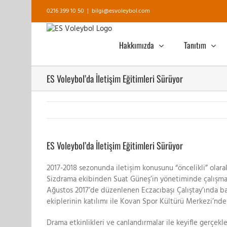
Skip
0216 399 10 50
|
bilgi@esvoleybol.com
to
content
Hakkımızda
Tanıtım
ES Voleybol’da İletişim Eğitimleri Sürüyor
View
Larger
ES Voleybol’da İletişim Eğitimleri Sürüyor
Image
2017-2018 sezonunda iletişim konusunu “öncelikli” olara
Sizdrama ekibinden Suat Güneş’in yönetiminde çalışmal
Ağustos 2017’de düzenlenen Eczacıbaşı Çalıştay’ında ba
ekiplerinin katılımı ile Kovan Spor Kültürü Merkezi’nd
Drama etkinlikleri ve canlandırmalar ile keyifle gerçekl