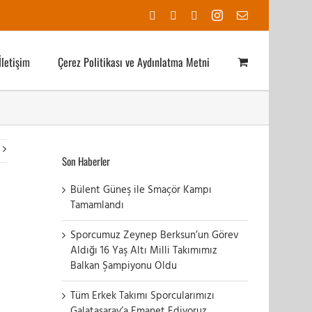
Facebook
X
YouTube
Instagram
E-
posta
İletişim
Çerez Politikası ve Aydınlatma Metni
Son Haberler
Bülent Güneş ile Smaçör Kampı
Tamamlandı
Sporcumuz Zeynep Berksun’un Görev
Aldığı 16 Yaş Altı Milli Takımımız
Balkan Şampiyonu Oldu
Tüm Erkek Takımı Sporcularımızı
Galatasaray’a Emanet Ediyoruz