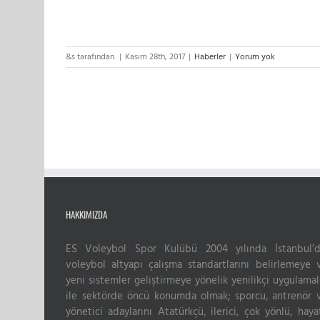
&s tarafından.
|
Kasım 28th, 2017
|
Haberler
|
Yorum yok
HAKKIMIZDA
ES Voleybol Spor Kulübü 2004 yılında İstanbul’d
voleybol altyapı çalışma standartlarını belirlemeye 
yeni sistemler geliştirmeye yönelik yenilikçi uygulamal
ile sektörde öncü konumda olmak; sporcu, antrenör 
yönetici adaylarını Atatürkçü, ilerici, çok yönlü, haya