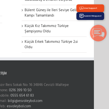
Live Support
Bülent Güneş ile İleri Seviye Gelişim
Kampı Tamamlandı
Submit Request
Küçük Kız Takımımız Türkiye
Şampiyonu Oldu
Küçük Erkek Takımımız Türkiye 2.si
Oldu
ETIŞIM
ızır Reis Sokak No: 16 34846 Cevizli Maltepe
hone:
0216 399 10 50
obile:
0555 654 61 83
mail:
bilgi@esvoleybol.com
eb:
esvoleybol.com