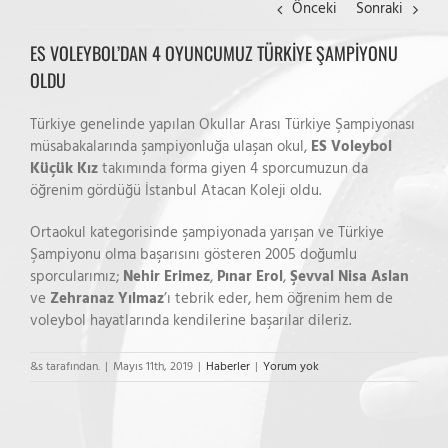
Önceki
Sonraki
ES VOLEYBOL’DAN 4 OYUNCUMUZ TÜRKİYE ŞAMPİYONU
OLDU
Türkiye genelinde yapılan Okullar Arası Türkiye Şampiyonası
müsabakalarında şampiyonluğa ulaşan okul,
ES Voleybol
Küçük Kız
takımında forma giyen 4 sporcumuzun da
öğrenim gördüğü İstanbul Atacan Koleji oldu.
Ortaokul kategorisinde şampiyonada yarışan ve Türkiye
Şampiyonu olma başarısını gösteren 2005 doğumlu
sporcularımız;
Nehir Erimez
,
Pınar Erol
,
Şevval Nisa Aslan
ve
Zehranaz Yılmaz
’ı tebrik eder, hem öğrenim hem de
voleybol hayatlarında kendilerine başarılar dileriz.
&s tarafından.
|
Mayıs 11th, 2019
|
Haberler
|
Yorum yok