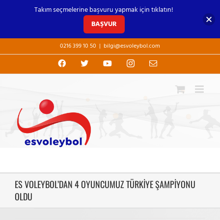
Takım seçmelerine başvuru yapmak için tıklatın!
BAŞVUR
Skip
0216 399 10 50
|
bilgi@esvoleybol.com
to
content
Facebook
X
YouTube
Instagram
E-
posta
ES VOLEYBOL’DAN 4 OYUNCUMUZ TÜRKİYE ŞAMPİYONU
OLDU