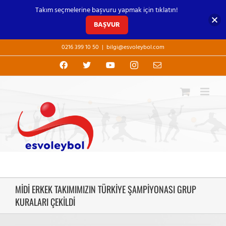
Takım seçmelerine başvuru yapmak için tıklatın!
BAŞVUR
Skip
0216 399 10 50
|
bilgi@esvoleybol.com
to
content
Facebook
X
YouTube
Instagram
E-
posta
MİDİ ERKEK TAKIMIMIZIN TÜRKİYE ŞAMPİYONASI GRUP
KURALARI ÇEKİLDİ