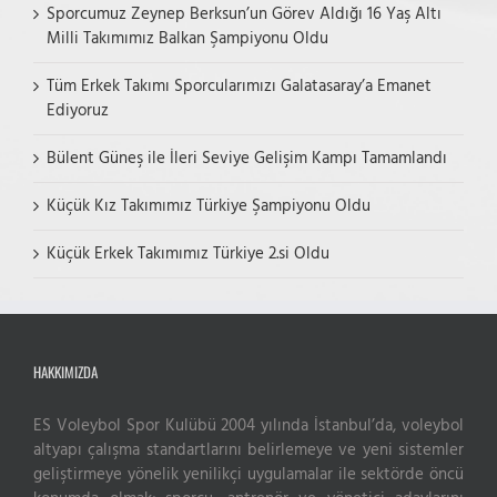
Sporcumuz Zeynep Berksun’un Görev Aldığı 16 Yaş Altı
Milli Takımımız Balkan Şampiyonu Oldu
Tüm Erkek Takımı Sporcularımızı Galatasaray’a Emanet
Ediyoruz
Bülent Güneş ile İleri Seviye Gelişim Kampı Tamamlandı
Küçük Kız Takımımız Türkiye Şampiyonu Oldu
Küçük Erkek Takımımız Türkiye 2.si Oldu
HAKKIMIZDA
ES Voleybol Spor Kulübü 2004 yılında İstanbul’da, voleybol
altyapı çalışma standartlarını belirlemeye ve yeni sistemler
Live Support
geliştirmeye yönelik yenilikçi uygulamalar ile sektörde öncü
Submit Request