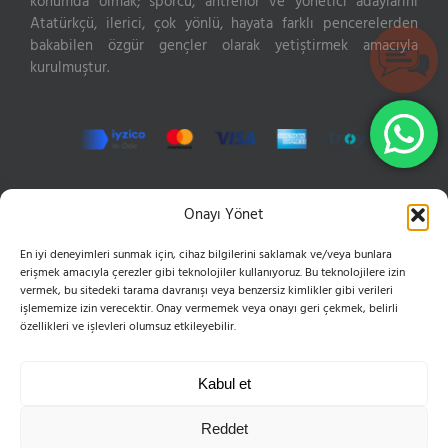
konumda olmak; sporcu, antrenör ve yönetici adaylarını
Atatürkçü, ilerici, çok yönlü, hayata farklı pencerelerden
bakabilen özgür gençler olarak yetiştirmek amacıyla
kurulmuştur.
İLETIŞIM
Onayı Yönet
En iyi deneyimleri sunmak için, cihaz bilgilerini saklamak ve/veya bunlara
Hızır Reis Sokak No: 16 34846 Cevizli Maltepe
erişmek amacıyla çerezler gibi teknolojiler kullanıyoruz. Bu teknolojilere izin
Phone:
0216 399 10 50
vermek, bu sitedeki tarama davranışı veya benzersiz kimlikler gibi verileri
Mobile:
0555 654 61 83
işlememize izin verecektir. Onay vermemek veya onayı geri çekmek, belirli
Email:
bilgi@esvoleybol.com
özellikleri ve işlevleri olumsuz etkileyebilir.
Web:
esvoleybol.com
Kabul et
Reddet