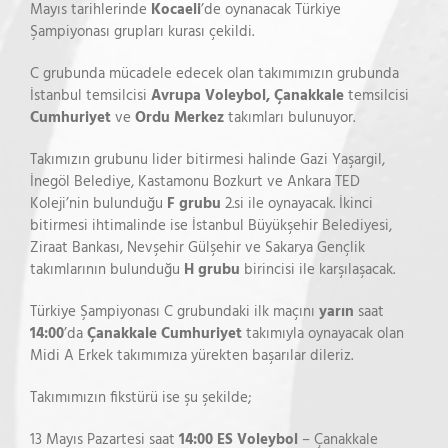
Mayıs tarihlerinde
Kocaeli
’de oynanacak Türkiye
Şampiyonası grupları kurası çekildi.
C grubunda mücadele edecek olan takımımızın grubunda
İstanbul temsilcisi
Avrupa Voleybol,
Çanakkale
temsilcisi
Cumhuriyet
ve
Ordu Merkez
takımları bulunuyor.
Takımızın grubunu lider bitirmesi halinde Gazi Yaşargil,
İnegöl Belediye, Kastamonu Bozkurt ve Ankara TED
Koleji’nin bulunduğu
F
grubu
2.si ile oynayacak. İkinci
bitirmesi ihtimalinde ise İstanbul Büyükşehir Belediyesi,
Ziraat Bankası, Nevşehir Gülşehir ve Sakarya Gençlik
takımlarının bulunduğu
H grubu
birincisi ile karşılaşacak.
Türkiye Şampiyonası C grubundaki ilk maçını
yarın
saat
14:00
’da
Çanakkale Cumhuriyet
takımıyla oynayacak olan
Midi A Erkek takımımıza yürekten başarılar dileriz.
Takımımızın fikstürü ise şu şekilde;
13 Mayıs Pazartesi saat
14:00 ES Voleybol
– Çanakkale