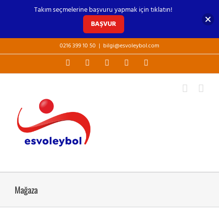
Takım seçmelerine başvuru yapmak için tıklatın!
BAŞVUR
Skip
0216 399 10 50
|
bilgi@esvoleybol.com
to
Facebook
X
YouTube
Instagram
E-
content
posta
Mağaza