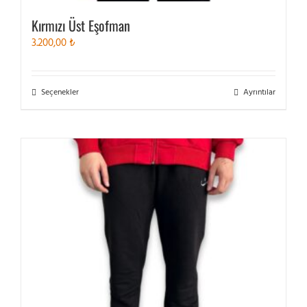
Kırmızı Üst Eşofman
3.200,00
₺
Bu
Seçenekler
Ayrıntılar
ürünün
birden
fazla
varyasyonu
var.
Seçenekler
ürün
sayfasından
seçilebilir