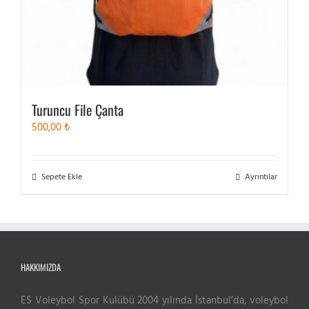
Turuncu File Çanta
500,00
₺
Sepete Ekle
Ayrıntılar
HAKKIMIZDA
ES Voleybol Spor Kulübü 2004 yılında İstanbul’da, voleybol