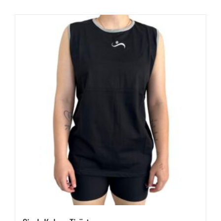
birden
fazla
varyasyonu
var.
Seçenekler
ürün
sayfasından
seçilebilir