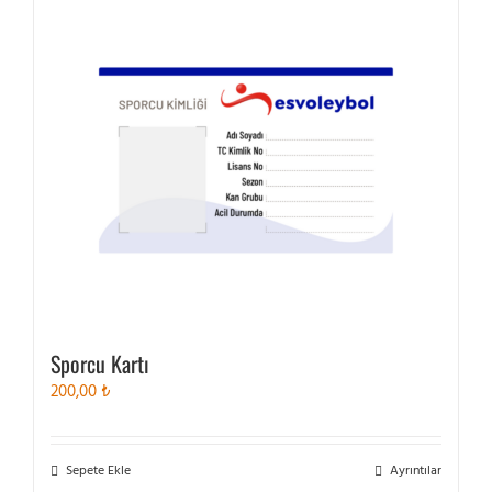
varyasyonu
var.
Seçenekler
ürün
sayfasından
seçilebilir
Sporcu Kartı
200,00
₺
Sepete Ekle
Ayrıntılar