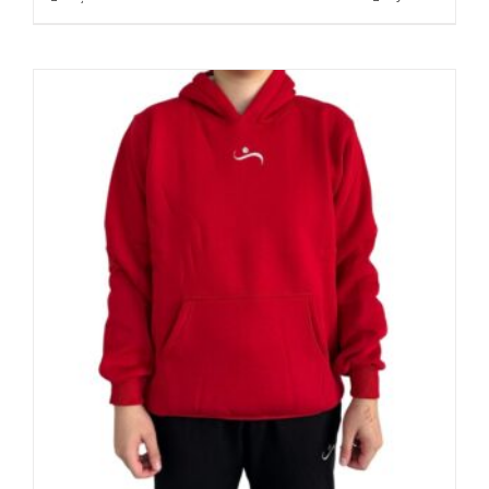
ürünün
birden
fazla
varyasyonu
var.
Seçenekler
ürün
sayfasından
seçilebilir