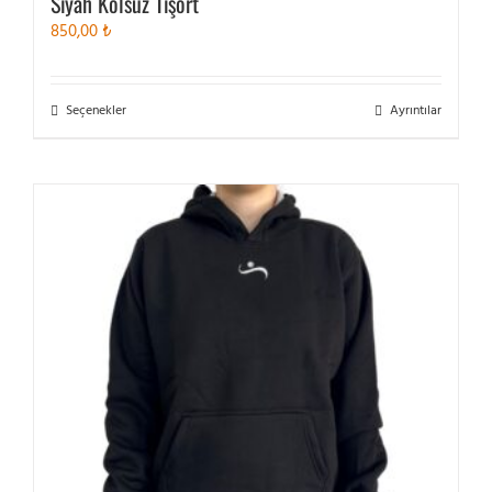
Siyah Kolsuz Tişört
850,00
₺
Bu
Seçenekler
Ayrıntılar
ürünün
birden
fazla
varyasyonu
var.
Seçenekler
ürün
sayfasından
seçilebilir