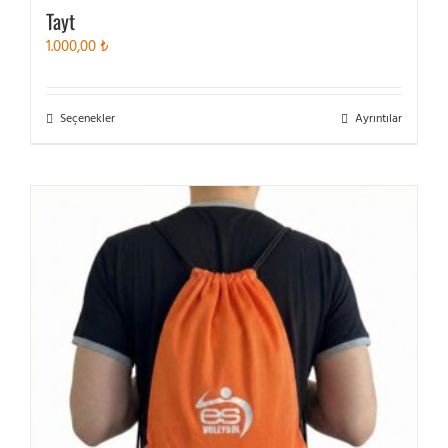
Tayt
1.000,00
₺
Bu
Seçenekler
Ayrıntılar
ürünün
birden
fazla
varyasyonu
var.
Seçenekler
ürün
sayfasından
seçilebilir