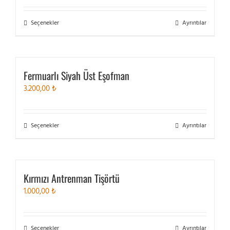
Bu
Seçenekler
Ayrıntılar
ürünün
birden
fazla
varyasyonu
Fermuarlı Siyah Üst Eşofman
var.
3.200,00
₺
Seçenekler
ürün
sayfasından
seçilebilir
Bu
Seçenekler
Ayrıntılar
ürünün
birden
fazla
varyasyonu
Kırmızı Antrenman Tişörtü
var.
1.000,00
₺
Seçenekler
ürün
sayfasından
seçilebilir
Bu
Seçenekler
Ayrıntılar