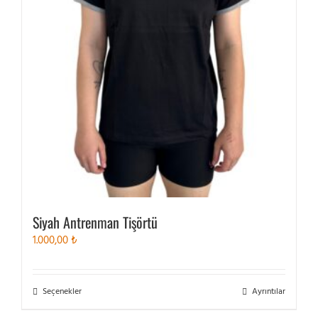
sayfasından
seçilebilir
Siyah Antrenman Tişörtü
1.000,00
₺
Bu
Seçenekler
Ayrıntılar
ürünün