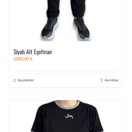
Siyah Alt Eşofman
2.000,00
₺
Bu
Seçenekler
Ayrıntılar
ürünün
birden
fazla
varyasyonu
var.
Seçenekler
ürün