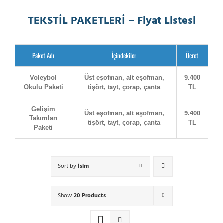
TEKSTİL PAKETLERİ – Fiyat Listesi
Paket Adı
İçindekiler
Ücret
Voleybol
Üst eşofman, alt eşofman,
9.400
Okulu Paketi
tişört, tayt, çorap, çanta
TL
Gelişim
Üst eşofman, alt eşofman,
9.400
Takımları
tişört, tayt, çorap, çanta
TL
Paketi
Sort by
İsim
Show
20 Products