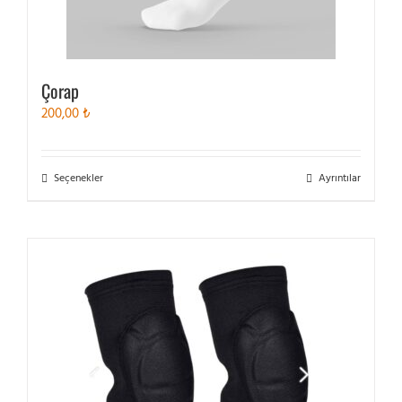
Çorap
200,00
₺
Bu
Seçenekler
Ayrıntılar
ürünün
birden
fazla
varyasyonu
var.
Seçenekler
ürün
sayfasından
seçilebilir