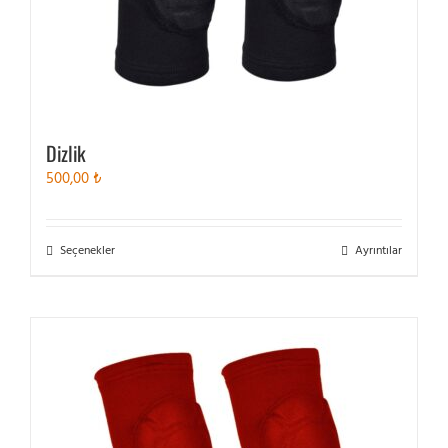
Dizlik
500,00
₺
Bu
Seçenekler
Ayrıntılar
ürünün
birden
fazla
varyasyonu
var.
Seçenekler
ürün
sayfasından