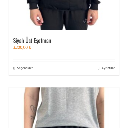
Siyah Üst Eşofman
3.200,00
₺
Bu
Seçenekler
Ayrıntılar
ürünün
birden
fazla
varyasyonu
var.
Seçenekler
ürün
sayfasından
seçilebilir