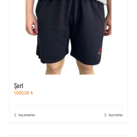
Şort
1.000,00
₺
Bu
Seçenekler
Ayrıntılar
ürünün
birden
fazla